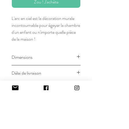
Zou ! J'achète
L'arc en ciel est la décoration murale
incontournable pour égayer la chambre
d'un enfant ou n'importe quelle pièce
de la maison !
Dimensions
Mesure environ 20 x 14 cm
Délai de livraison
Chaque objet étant fait main, le délai
Composition
d'expédition peut aller jusqu'à 15 jours.
Vous êtes pressé, contactez-moi pour
Laine ou coton & fil de fer
Livraison
raccourcir ce délai !
France